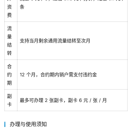
资
条
费
流
量
支持当月剩余通用流量结转至次月
结
转
合
约
12 个月，合约期内销户需支付违约金
期
副
最多可办理 2 张副卡，副卡 6 元 / 张 / 月
卡
办理与使用须知