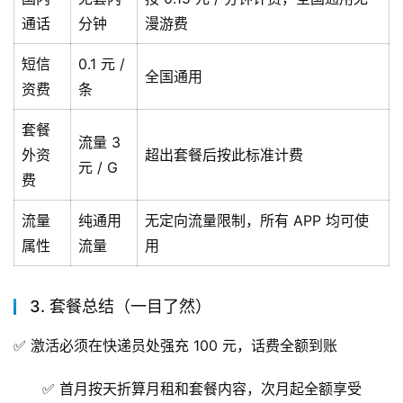
通话
分钟
漫游费
短信
0.1 元 /
全国通用
资费
条
套餐
流量 3
外资
超出套餐后按此标准计费
元 / G
费
流量
纯通用
无定向流量限制，所有 APP 均可使
属性
流量
用
3. 套餐总结（一目了然）
✅ 激活必须在快递员处强充 100 元，话费全额到账
✅ 首月按天折算月租和套餐内容，次月起全额享受