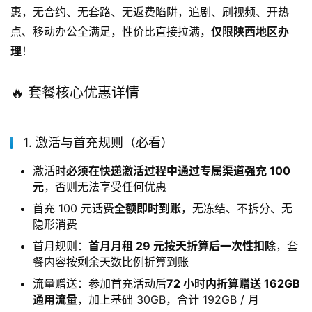
惠，无合约、无套路、无返费陷阱，追剧、刷视频、开热
点、移动办公全满足，性价比直接拉满，
仅限陕西地区办
理
！
🔥 套餐核心优惠详情
1. 激活与首充规则（必看）
激活时
必须在快递激活过程中通过专属渠道强充 100
元
，否则无法享受任何优惠
首充 100 元话费
全额即时到账
，无冻结、不拆分、无
隐形消费
首月规则：
首月月租 29 元按天折算后一次性扣除
，套
餐内容按剩余天数比例折算到账
流量赠送：参加首充活动后
72 小时内折算赠送 162GB
通用流量
，加上基础 30GB，合计 192GB / 月