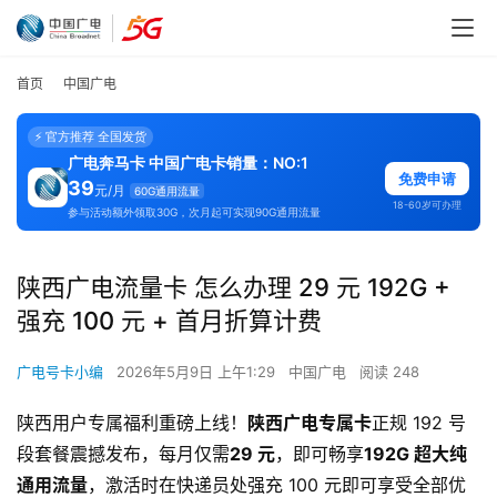
首页
中国广电
⚡ 官方推荐 全国发货
广电奔马卡 中国广电卡销量：NO:1
免费申请
39
元/月
60G通用流量
18-60岁可办理
参与活动额外领取30G，次月起可实现90G通用流量
陕西广电流量卡 怎么办理 29 元 192G +
强充 100 元 + 首月折算计费
广电号卡小编
2026年5月9日 上午1:29
中国广电
阅读 248
陕西用户专属福利重磅上线！
陕西广电专属卡
正规 192 号
段套餐震撼发布，每月仅需
29 元
，即可畅享
192G 超大纯
通用流量
，激活时在快递员处强充 100 元即可享受全部优