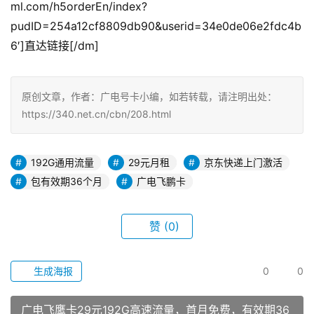
ml.com/h5orderEn/index?
pudID=254a12cf8809db90&userid=34e0de06e2fdc4b
6′]直达链接[/dm]
原创文章，作者：广电号卡小编，如若转载，请注明出处：
https://340.net.cn/cbn/208.html
192G通用流量
29元月租
京东快递上门激活
包有效期36个月
广电飞鹏卡
赞
(0)
生成海报
0
0
广电飞鹰卡29元192G高速流量，首月免费，有效期36