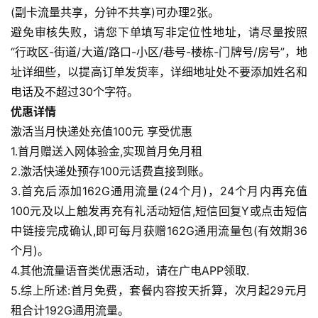
(副卡流量共享，分钟不共享)可办理2张。
避免审核失败，请您下单填写非定位性地址，请尽量按照
“行政区-街道/大道/路口-小区/巷号-楼栋-门牌号/房号”，地
址详细些，以提高订单发货率，详细地址处不要添加姓名和
电话及不超过30个字符。
优惠详情
激活当月快递处充值100元 享受优惠
1.首月赠送入网体验金,实现首月免月租
2.激活快递处预存100元话费直接到账。
3.首充后添加162G通用流量(24个月)，24个月内再充值
100元及以上触发再充有礼活动短信,短信回复Y或点击短信
中链接完成确认,即可每月获赠162G通用流量包(有效期36
个月)。
4.其他流量语音类优惠活动，请在广电APP领取.
5.综上所述:首月免费，套餐内容按天折算，次月起29元月
租合计192G通用流量。