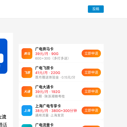
投稿
广电奔马卡
立即申请
奔马
39元/月 · 90G
60G+30G（多打多送）
理
广电飞原卡
立即申请
飞原
41元/月 · 220G
首月赠送体验金 · 0.15元/分
广电大通卡
立即申请
大通
39元/月 · 192G
长期 · 陕浙湘赣粤桂
上海广电专享卡
立即申请
上海
38元/月 · 380G+300分钟
通用流量 ·上海发货
大流
通话
广电流量卡