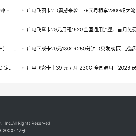
上海广电流量卡 怎么办理 29 元 150G+150 分钟 + 充 200 送 100 返 10 个月
广电飞丽
广电麻花卡29元180G+250分钟通话（只发天津）｜天津广电本地专属大流量神卡
广电
广电陕阳卡28元350G流量（320G 通用 + 30G 定向）+200分钟通话（只发陕西）
Inc.All Rights Reserved.
02000447号