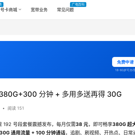
费
广电百科
号卡商城
宽带业务
常见问题
免费申请
18-60岁可办
80G+300 分钟 + 多用多送再得 30G
•
阅读 151
规 192 号段套餐震撼发布，每月仅需
38 元
，即可畅享
380G 超
30G 通用流量 + 100 分钟通话
，追剧、刷视频、开热点、日常