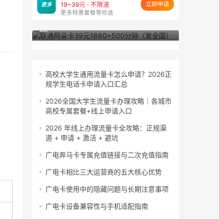
立即申请
更多
19~39元 · 不限速
更多特惠套餐等你选
联通阿朵卡39元188G+500分钟（发全
联通小粤卡
国）
东）
高校大学生通用流量卡怎么申请？2026正
规学生电话卡申请入口汇总
2026全国大学生流量卡办理攻略｜各城市
高校专属套餐+线上申请入口
2026 年线上办理流量卡全攻略：正规渠
道 + 申请 + 激活 + 避坑
广电奔马卡专属充值链接与二次充值指南
广电卡相比三大运营商的五大核心优势
广电卡使用中的隐藏问题与长期注意事项
广电卡设备兼容性与手机适配指南