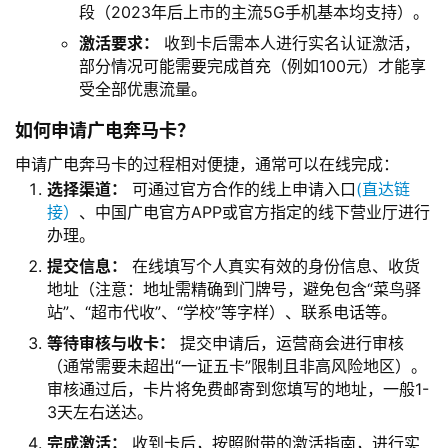
段（2023年后上市的主流5G手机基本均支持）。
激活要求：
收到卡后需本人进行实名认证激活，
部分情况可能需要完成首充（例如100元）才能享
受全部优惠流量。
如何申请广电奔马卡？
申请广电奔马卡的过程相对便捷，通常可以在线完成：
选择渠道：
可通过官方合作的线上申请入口
(直达链
接）
、中国广电官方APP或官方指定的线下营业厅进行
办理。
提交信息：
在线填写个人真实有效的身份信息、收货
地址（注意：地址需精确到门牌号，避免包含“菜鸟驿
站”、“超市代收”、“学校”等字样）、联系电话等。
等待审核与收卡：
提交申请后，运营商会进行审核
（通常需要未超出“一证五卡”限制且非高风险地区）。
审核通过后，卡片将免费邮寄到您填写的地址，一般1-
3天左右送达。
完成激活：
收到卡后，按照附带的激活指南，进行实