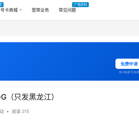
费
广电百科
号卡商城
宽带业务
常见问题
免费申请
18-60岁可办
0G（只发黑龙江）
动
•
阅读 215