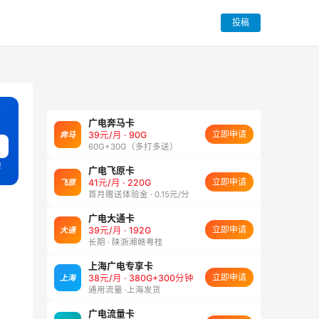
投稿
广电奔马卡
立即申请
奔马
39元/月 · 90G
60G+30G（多打多送）
理
广电飞原卡
立即申请
飞原
41元/月 · 220G
首月赠送体验金 · 0.15元/分
广电大通卡
立即申请
大通
39元/月 · 192G
长期 · 陕浙湘赣粤桂
上海广电专享卡
立即申请
上海
38元/月 · 380G+300分钟
通用流量 ·上海发货
广电流量卡