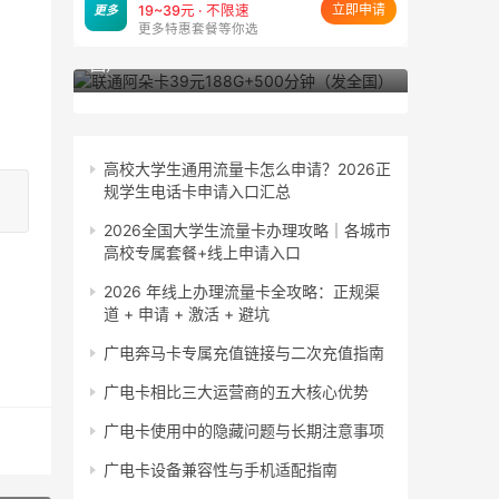
立即申请
更多
19~39元 · 不限速
更多特惠套餐等你选
联通阿朵卡39元188G+500分钟（发全
联通小粤卡
国）
东）
高校大学生通用流量卡怎么申请？2026正
规学生电话卡申请入口汇总
2026全国大学生流量卡办理攻略｜各城市
高校专属套餐+线上申请入口
2026 年线上办理流量卡全攻略：正规渠
道 + 申请 + 激活 + 避坑
广电奔马卡专属充值链接与二次充值指南
广电卡相比三大运营商的五大核心优势
广电卡使用中的隐藏问题与长期注意事项
广电卡设备兼容性与手机适配指南