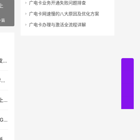
广电卡业务开通失败问题排查
上
广电卡网速慢的八大原因及优化方案
一篇
广电卡办理与激活全流程详解
【中国移动】移动冬阳卡29元145G+100分钟（只发湖南）
移动广发卡29元150G+100分钟（4年套餐，推荐学生办理 发广州，佛山，深圳）
【中国移动】移动沪少卡29元80G+50分钟（只发上海）
2025重庆移动流量卡哪个好？移动小庆卡39元160G大流量电话卡（只发重庆）
【中国移动】浙江移动29元160G+100分钟（只发浙江）