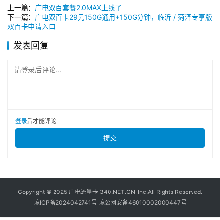
上一篇：
广电双百套餐2.0MAX上线了
下一篇：
广电双百卡29元150G通用+150G分钟，临沂 / 菏泽专享版
双百卡申请入口
发表回复
请登录后评论...
登录
后才能评论
提交
Copyright © 2025
广电流量卡
340.NET.CN Inc.All Rights Reserved.
琼ICP备2024042741号
琼公网安备46010002000447号