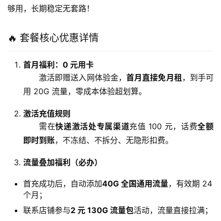
够用，长期稳定无套路！
🔥 套餐核心优惠详情
首月福利：0 元用卡
激活即赠送入网体验金，
首月直接免月租
，到手可
用 20G 流量，零成本体验超划算。
激活充值规则
需在
快递激活处专属渠道
充值 100 元，话费
全额
即时到账
，不冻结、不拆分、无隐形扣费。
流量叠加福利（必办）
首充成功后，自动添加
40G 全国通用流量
，有效期 24
个月；
联系店铺参与
2 元 130G 流量包
活动，流量直接拉满；