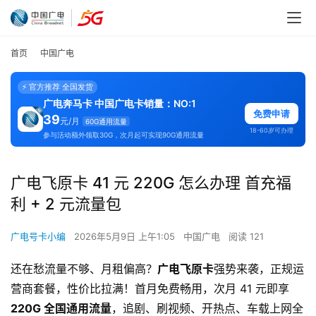
首页
中国广电
⚡ 官方推荐 全国发货
广电奔马卡 中国广电卡销量：NO:1
免费申请
39
元/月
60G通用流量
18-60岁可办理
参与活动额外领取30G，次月起可实现90G通用流量
广电飞原卡 41 元 220G 怎么办理 首充福
利 + 2 元流量包
广电号卡小编
2026年5月9日 上午1:05
中国广电
阅读 121
还在愁流量不够、月租偏高？
广电飞原卡
强势来袭，正规运
营商套餐，性价比拉满！首月免费畅用，次月 41 元即享
220G 全国通用流量
，追剧、刷视频、开热点、车载上网全