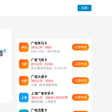
投稿
广电奔马卡
立即申请
奔马
39元/月 · 90G
60G+30G（多打多送）
电
广电飞原卡
立即申请
飞原
41元/月 · 220G
首月赠送体验金 · 0.15元/分
广电大通卡
立即申请
大通
39元/月 · 192G
长期 · 陕浙湘赣粤桂
上海广电专享卡
立即申请
上海
38元/月 · 380G+300分钟
通用流量 ·上海发货
广电流量卡