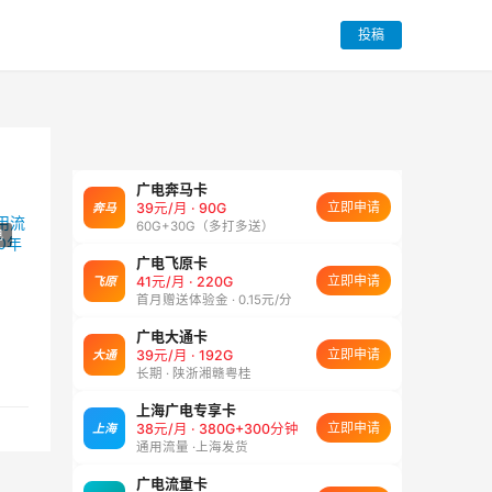
投稿
广电奔马卡
立即申请
奔马
39元/月 · 90G
60G+30G（多打多送）
电
广电飞原卡
立即申请
飞原
41元/月 · 220G
首月赠送体验金 · 0.15元/分
广电大通卡
立即申请
大通
39元/月 · 192G
长期 · 陕浙湘赣粤桂
上海广电专享卡
立即申请
上海
38元/月 · 380G+300分钟
通用流量 ·上海发货
广电流量卡