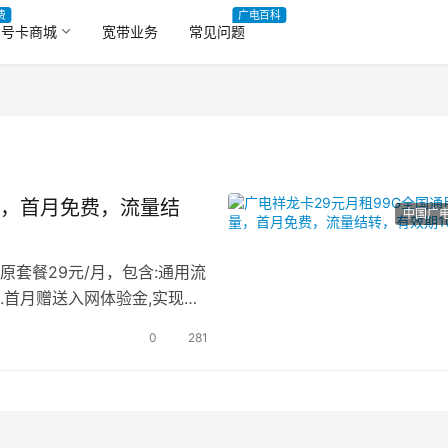
费
广电百科
号卡商城
宽带业务
常见问题
量，首月免费，流量结
中国广
原套餐29元/月，包含:通用流
1.首月赠送入网体验金,实现首
0
281