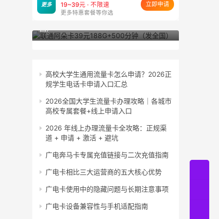
立即申请
更多
19~39元 · 不限速
更多特惠套餐等你选
联通阿朵卡39元188G+500分钟（发全
联通小粤卡
国）
东）
高校大学生通用流量卡怎么申请？2026正
规学生电话卡申请入口汇总
2026全国大学生流量卡办理攻略｜各城市
高校专属套餐+线上申请入口
2026 年线上办理流量卡全攻略：正规渠
道 + 申请 + 激活 + 避坑
广电奔马卡专属充值链接与二次充值指南
广电卡相比三大运营商的五大核心优势
广电卡使用中的隐藏问题与长期注意事项
广电卡设备兼容性与手机适配指南