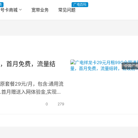
费
广电百科
号卡商城
宽带业务
常见问题
量，首月免费，流量结
中国广
原套餐29元/月，包含:通用流
1.首月赠送入网体验金,实现首
0
279