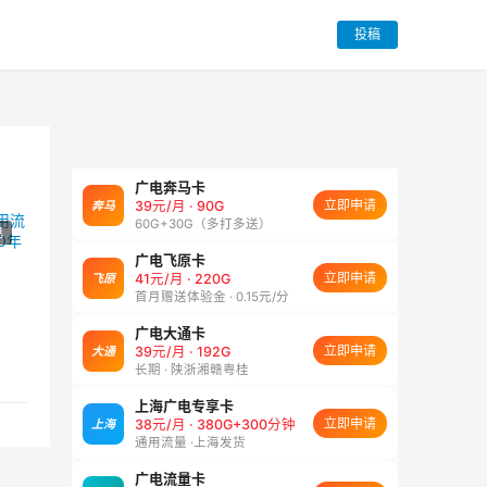
投稿
广电奔马卡
立即申请
奔马
39元/月 · 90G
60G+30G（多打多送）
电
广电飞原卡
立即申请
飞原
41元/月 · 220G
首月赠送体验金 · 0.15元/分
广电大通卡
立即申请
大通
39元/月 · 192G
长期 · 陕浙湘赣粤桂
上海广电专享卡
立即申请
上海
38元/月 · 380G+300分钟
通用流量 ·上海发货
广电流量卡