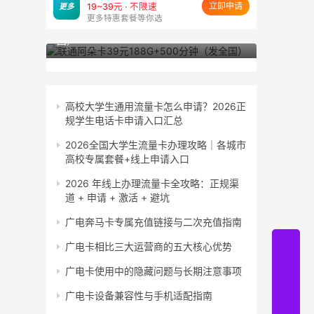
立即申请
更多
19~39元 · 不限速
更多特惠套餐等你选
联通阿朵卡39元188G+500分钟（发全
联通小粤卡
国）
东）
高校大学生通用流量卡怎么申请？2026正
规学生电话卡申请入口汇总
2026全国大学生流量卡办理攻略｜各城市
高校专属套餐+线上申请入口
2026 年线上办理流量卡全攻略：正规渠
道 + 申请 + 激活 + 避坑
广电奔马卡专属充值链接与二次充值指南
广电卡相比三大运营商的五大核心优势
广电卡使用中的隐藏问题与长期注意事项
广电卡设备兼容性与手机适配指南